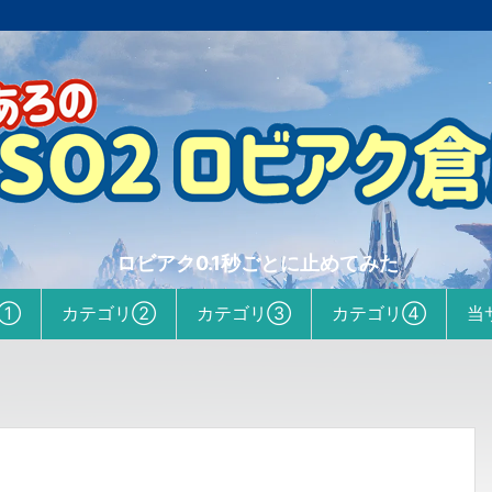
ロビアク0.1秒ごとに止めてみた
リ①
カテゴリ②
カテゴリ③
カテゴリ④
当