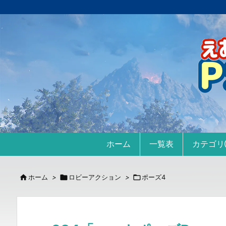
ホーム
一覧表
カテゴ

ホーム
>

ロビーアクション
>

ポーズ4