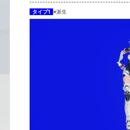
タイプ1
※派生