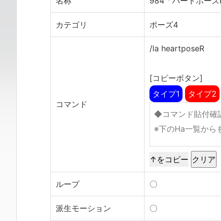
名称
984「ハートポーズ
カテゴリ
ポーズ4
/la heartposeR
[コピーボタン]
タイプ1
タイプ2
コマンド
↑をコピー
ループ
〇
派生モーション
〇