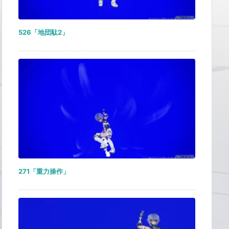
526「地団駄2」
271「重力操作」