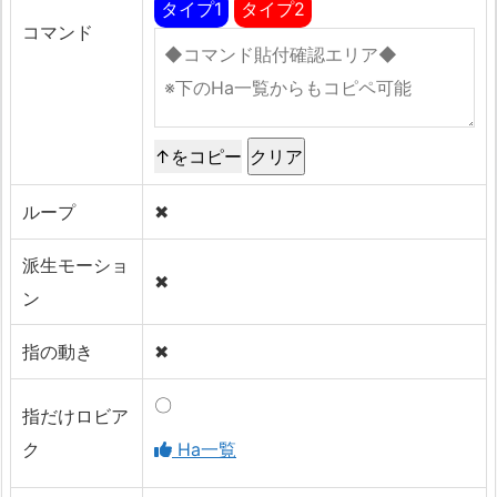
タイプ1
タイプ2
コマンド
↑をコピー
ループ
✖
派生モーショ
✖
ン
指の動き
✖
〇
指だけロビア
ク
Ha一覧