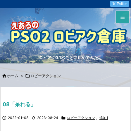
Twitter


メニュ

サイド
ロビアク0.1秒ごとに止めてみた

前へ


ホーム
>

ロビーアクション
次へ

検索
08「呆れる」

2022-01-08

2023-08-24

ロビーアクション
,
追加1