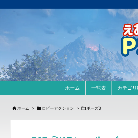
ホーム
一覧表
カテゴ

ホーム
>

ロビーアクション
>

ポーズ3