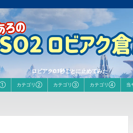
ロビアク0.1秒ごとに止めてみた
リ①
カテゴリ②
カテゴリ③
カテゴリ④
当