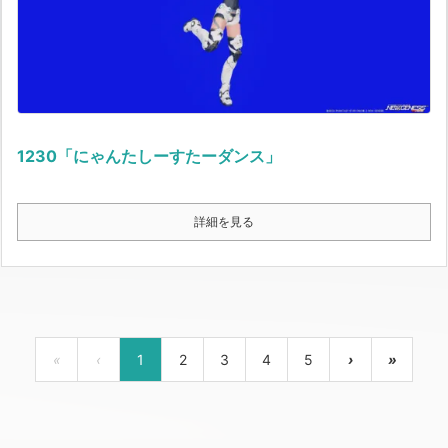
1230「にゃんたしーすたーダンス」
詳細を見る
«
‹
1
2
3
4
5
›
»