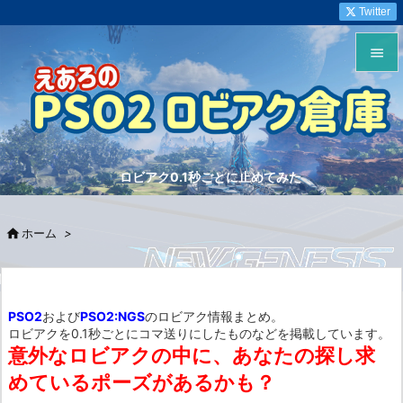
Twitter


メニュ

サイド
ロビアク0.1秒ごとに止めてみた

前へ


ホーム
>
次へ

検索
PSO2
および
PSO2:NGS
のロビアク情報まとめ。
ロビアクを0.1秒ごとにコマ送りにしたものなどを掲載しています。
意外なロビアクの中に、あなたの探し求
めているポーズがあるかも？