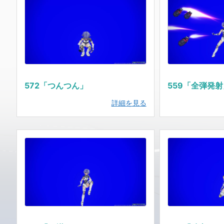
572「つんつん」
559「全弾発
詳細を見る