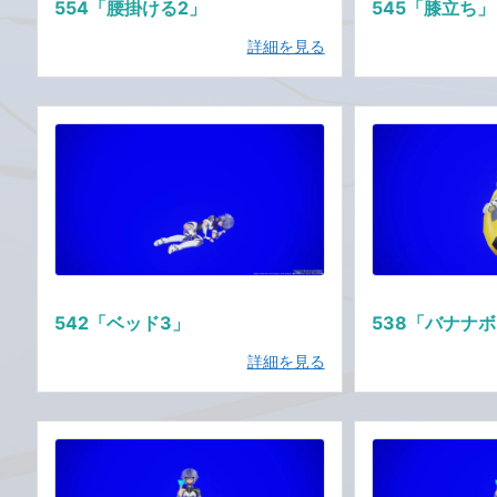
554「腰掛ける2」
545「膝立ち」
詳細を見る
542「ベッド3」
538「バナナ
詳細を見る