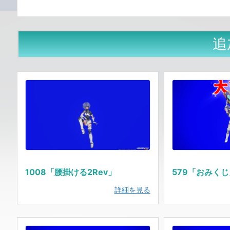
追
1008「腰掛ける2Rev」
579「おみく
詳細を見る