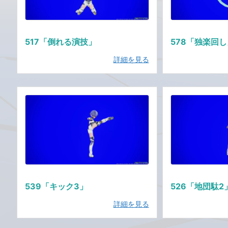
517「倒れる演技」
578「独楽回
詳細を見る
539「キック3」
526「地団駄2
詳細を見る