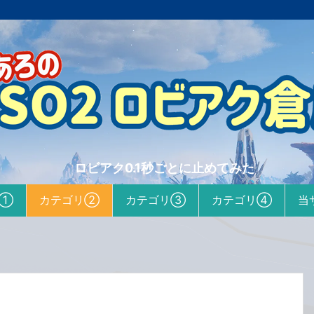
ロビアク0.1秒ごとに止めてみた
リ①
カテゴリ②
カテゴリ③
カテゴリ④
当