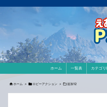
ホーム
一覧表
カテゴ

ホーム
>

ロビーアクション
>

追加12