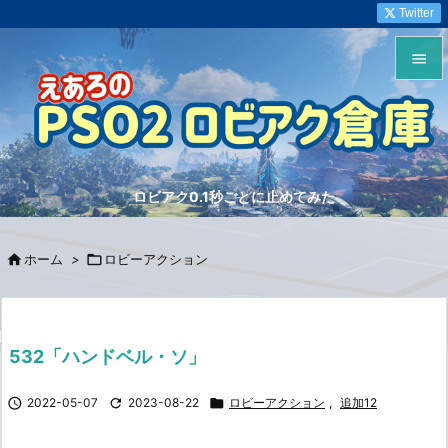
Twitter


メニュ

サイド
ロビアク0.1秒ごとに止めてみた

前へ


ホーム
>

ロビーアクション
次へ

検索
532「ハンドベル・ソ」

2022-05-07

2023-08-22

ロビーアクション
,
追加12