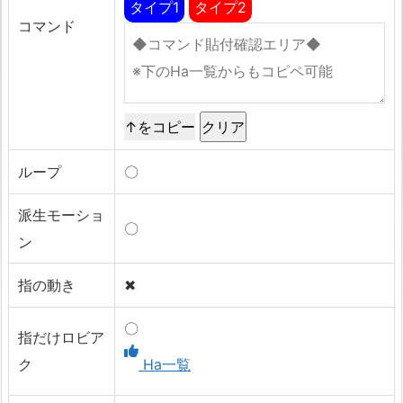
タイプ1
タイプ2
コマンド
↑をコピー
ループ
〇
派生モーショ
〇
ン
指の動き
✖
〇
指だけロビア
ク
Ha一覧