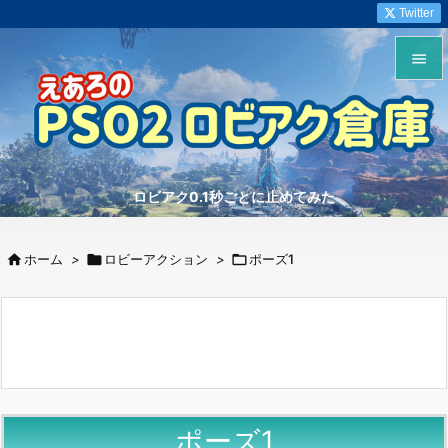
Twitter


メニュ

サイド
ロビアク0.1秒ごとに止めてみた

前へ


ホーム
>

ロビーアクション
>

ポーズ1
次へ

検索
ポーズ1