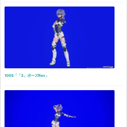
1005「「3」ポーズRev」