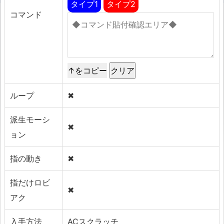
タイプ1
タイプ2
コマンド
↑をコピー
ループ
✖
派生モーシ
✖
ョン
指の動き
✖
指だけロビ
✖
アク
入手方法
ACスクラッチ