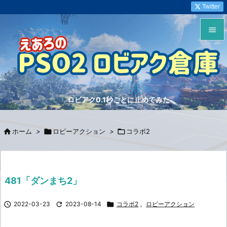
Twitter


メニュ

サイド
ロビアク0.1秒ごとに止めてみた

前へ


ホーム
>

ロビーアクション
>

コラボ2
次へ

検索
481「ダンまち2」

2022-03-23

2023-08-14

コラボ2
,
ロビーアクション