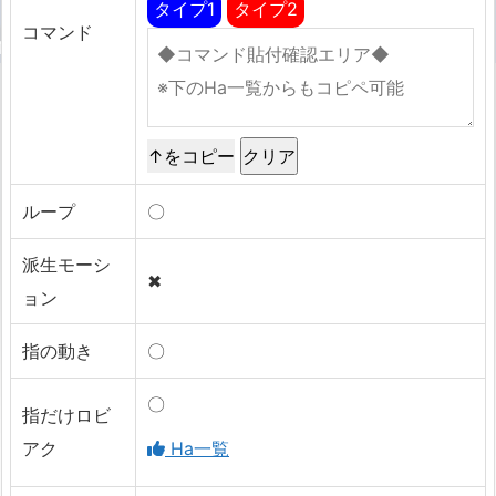
タイプ1
タイプ2
コマンド
↑をコピー
ループ
〇
派生モーシ
✖
ョン
指の動き
〇
〇
指だけロビ
アク
Ha一覧