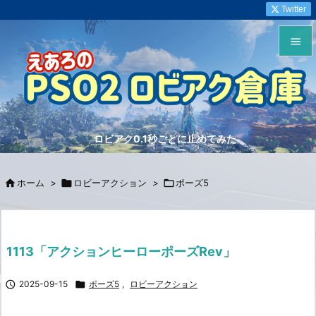
Twitter


メニュ

サイド
ロビアク0.1秒ごとに止めてみた

前へ


ホーム
>

ロビーアクション
>

ポーズ5
次へ

検索
1113「アクションヒーローポーズRev」

2025-09-15

ポーズ5
,
ロビーアクション