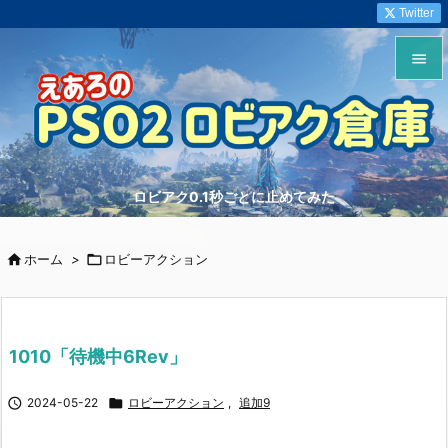
Twitter


メニュ

サイド
ロビアク0.1秒ごとに止めてみた

前へ


ホーム
>

ロビーアクション
次へ

検索
1010「待機中6Rev」

2024-05-22

ロビーアクション
,
追加9