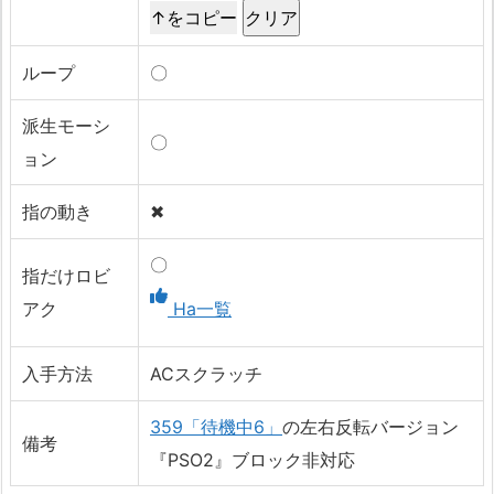
↑をコピー
ループ
〇
派生モーシ
〇
ョン
指の動き
✖
〇
指だけロビ
アク
Ha一覧
入手方法
ACスクラッチ
359「待機中6」
の左右反転バージョン
備考
『PSO2』ブロック非対応