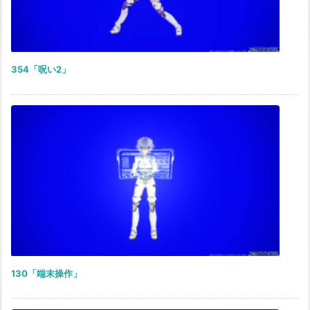
354「呪い2」
130「端末操作」