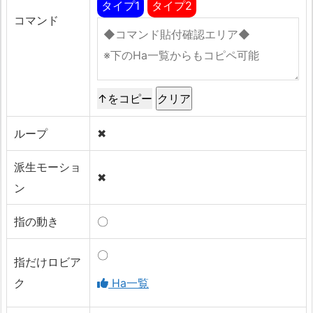
タイプ1
タイプ2
コマンド
↑をコピー
ループ
✖
派生モーショ
✖
ン
指の動き
〇
〇
指だけロビア
ク
Ha一覧