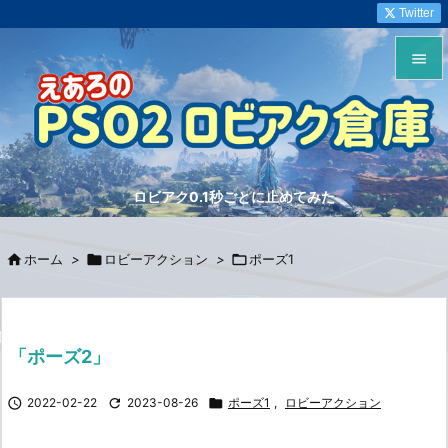
Twitter


メニュ

サイド
ロビアク0.1秒ごとに止めてみた

前へ


ホーム
>

ロビーアクション
>

ポーズ1
次へ

検索
「ポーズ2」

2022-02-22

2023-08-26

ポーズ1
,
ロビーアクション