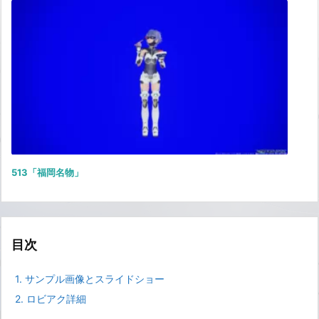
513「福岡名物」
目次
1.
サンプル画像とスライドショー
2.
ロビアク詳細