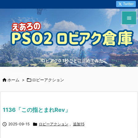
Twitter


メニュ

サイド
ロビアク0.1秒ごとに止めてみた

前へ


ホーム
>

ロビーアクション
次へ

検索
1136「この指とまれRev」

2025-09-15

ロビーアクション
,
追加15