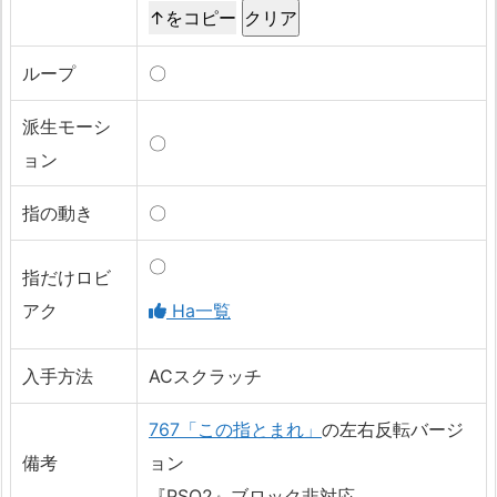
↑をコピー
ループ
〇
派生モーシ
〇
ョン
指の動き
〇
〇
指だけロビ
アク
Ha一覧
入手方法
ACスクラッチ
767「この指とまれ」
の左右反転バージ
備考
ョン
『PSO2』ブロック非対応