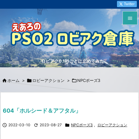
Twitter


メニュ

サイド
ロビアク0.1秒ごとに止めてみた

前へ


ホーム
>

ロビーアクション
>

NPCポーズ3
次へ

検索
604「ホルシード＆アフタル」

2022-03-10

2023-08-27

NPCポーズ3
,
ロビーアクション