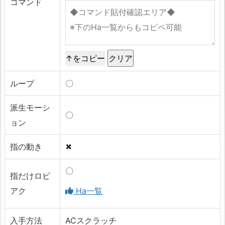
コマンド
↑をコピー
ループ
〇
派生モーシ
〇
ョン
指の動き
✖
〇
指だけロビ
アク
Ha一覧
入手方法
ACスクラッチ