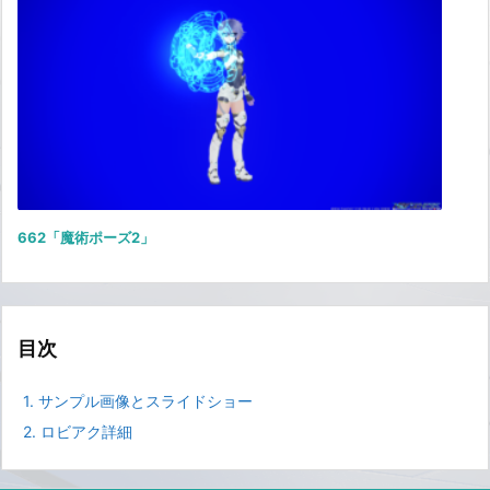
662「魔術ポーズ2」
目次
1.
サンプル画像とスライドショー
2.
ロビアク詳細