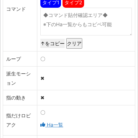
タイプ1
タイプ2
コマンド
↑をコピー
ループ
〇
派生モーシ
✖
ョン
指の動き
✖
〇
指だけロビ
アク
Ha一覧