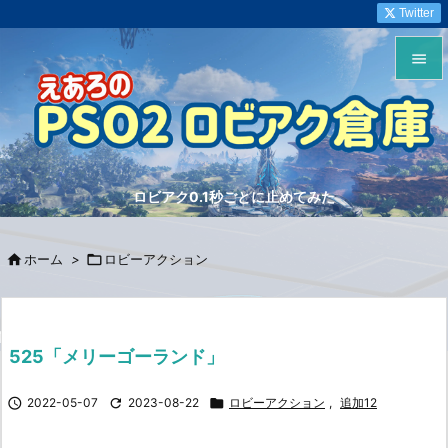
Twitter


メニュ

サイド
ロビアク0.1秒ごとに止めてみた

前へ


ホーム
>

ロビーアクション
次へ

検索
525「メリーゴーランド」

2022-05-07

2023-08-22

ロビーアクション
,
追加12