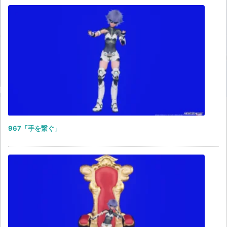
967「手を繋ぐ」