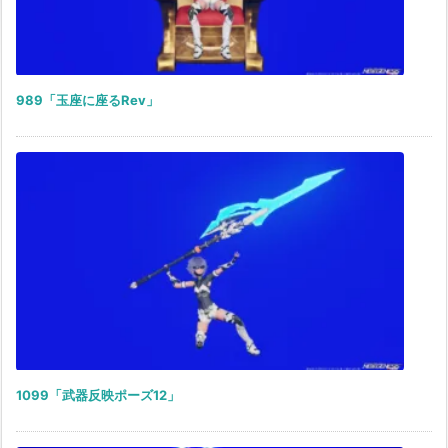
989「玉座に座るRev」
1099「武器反映ポーズ12」