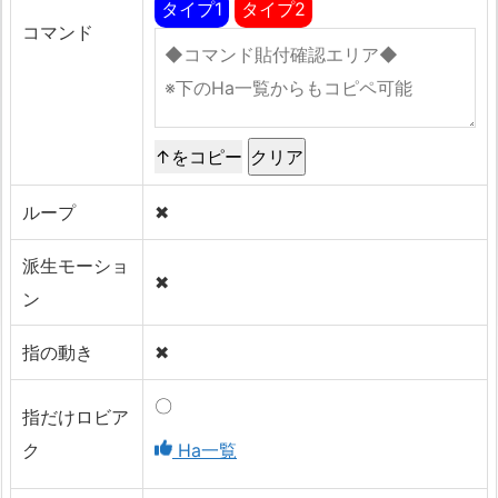
タイプ1
タイプ2
コマンド
↑をコピー
ループ
✖
派生モーショ
✖
ン
指の動き
✖
〇
指だけロビア
ク
Ha一覧