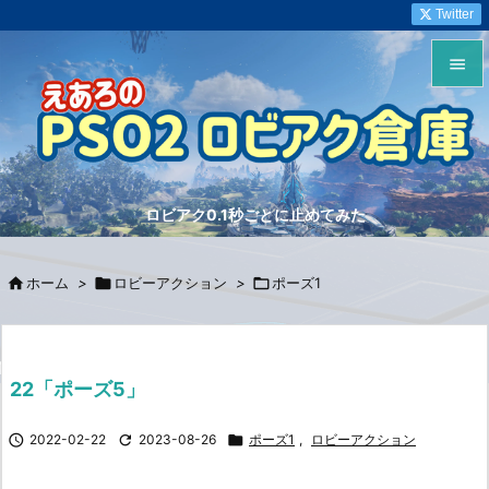
Twitter


メニュ

サイド
ロビアク0.1秒ごとに止めてみた

前へ


ホーム
>

ロビーアクション
>

ポーズ1
次へ

検索
22「ポーズ5」

2022-02-22

2023-08-26

ポーズ1
,
ロビーアクション