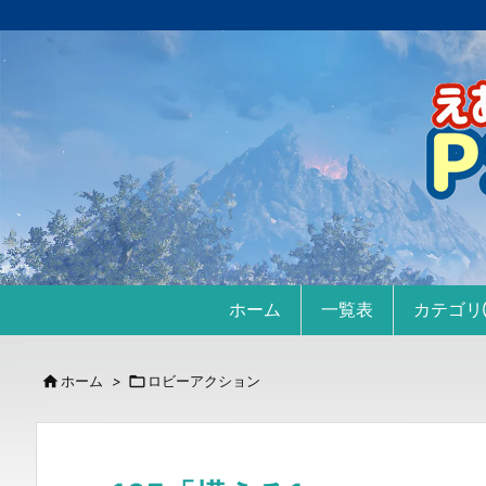
ホーム
一覧表
カテゴ

ホーム
>

ロビーアクション