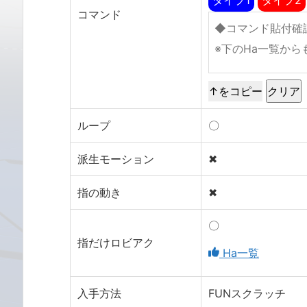
コマンド
↑をコピー
ループ
〇
派生モーション
✖
指の動き
✖
〇
指だけロビアク
Ha一覧
入手方法
FUNスクラッチ