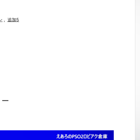
ン
,
追加5
ョー