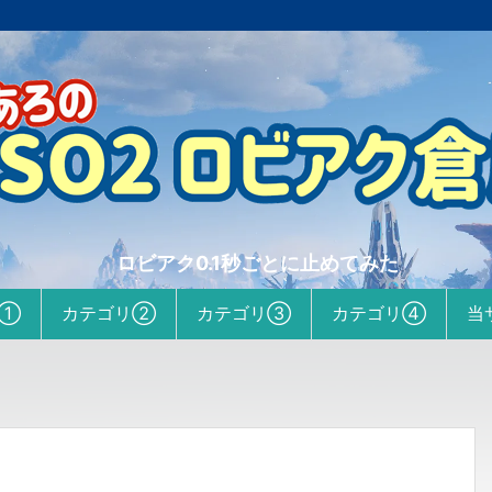
ロビアク0.1秒ごとに止めてみた
リ①
カテゴリ②
カテゴリ③
カテゴリ④
当