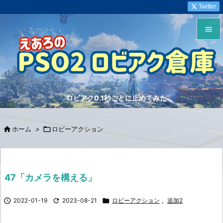
Twitter


メニュ

サイド
ロビアク0.1秒ごとに止めてみた

前へ


ホーム
>

ロビーアクション
次へ

検索
47「カメラを構える」

2022-01-19

2023-08-21

ロビーアクション
,
追加2