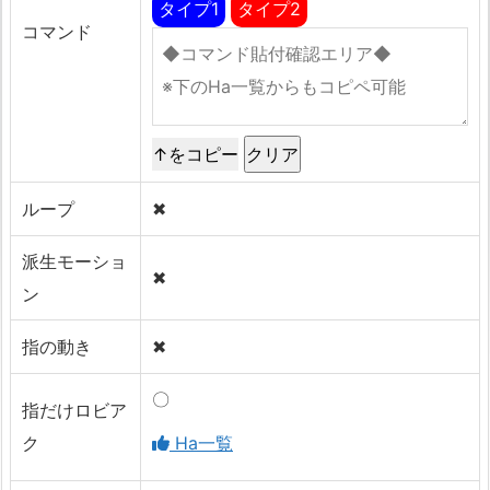
タイプ1
タイプ2
コマンド
↑をコピー
ループ
✖
派生モーショ
✖
ン
指の動き
✖
〇
指だけロビア
ク
Ha一覧