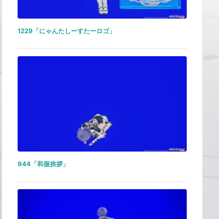
1229「にゃんたしーすたーロゴ」
944「和服挨拶」