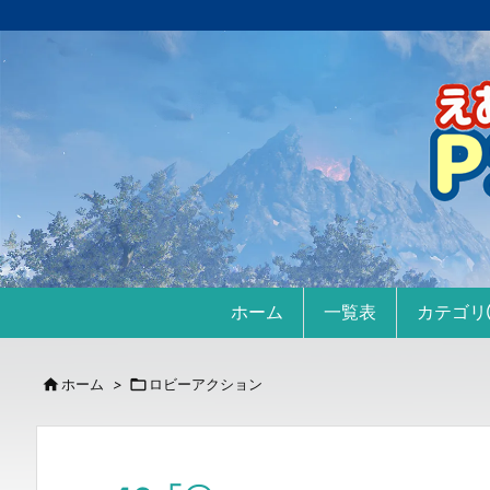
ホーム
一覧表
カテゴ

ホーム
>

ロビーアクション