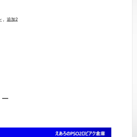
ン
,
追加2
ョー