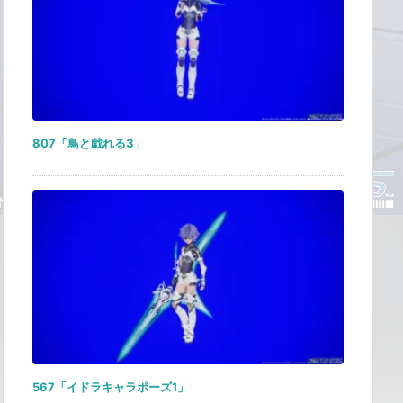
807「鳥と戯れる3」
567「イドラキャラポーズ1」