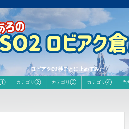
ロビアク0.1秒ごとに止めてみた
リ①
カテゴリ②
カテゴリ③
カテゴリ④
当