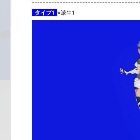
タイプ1
※派生1