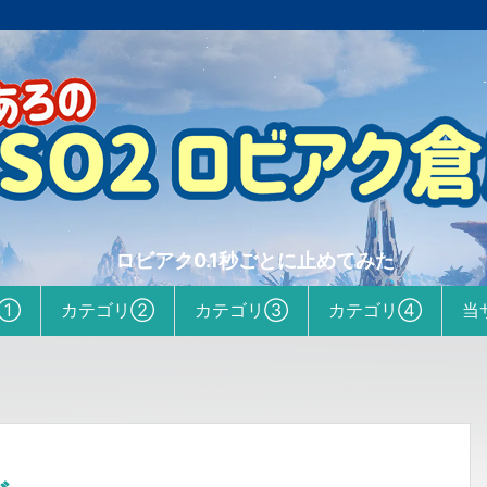
ロビアク0.1秒ごとに止めてみた
リ①
カテゴリ②
カテゴリ③
カテゴリ④
当