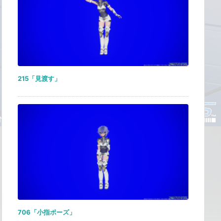
215「見渡す」
706「小指ポーズ」