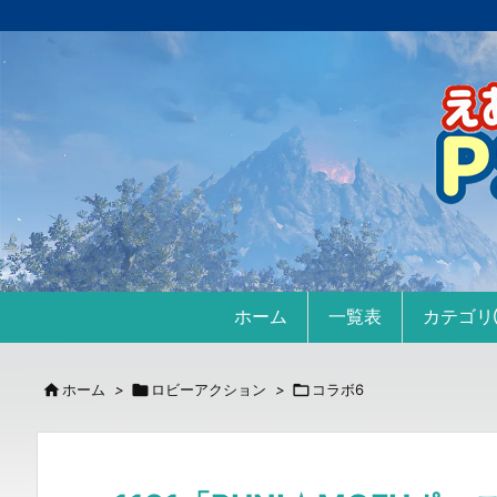
ホーム
一覧表
カテゴ

ホーム
>

ロビーアクション
>

コラボ6