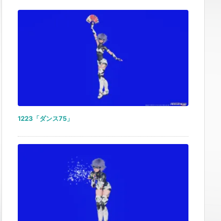
1223「ダンス75」