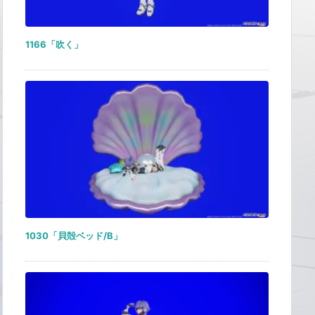
1166「吹く」
1030「貝殻ベッド/B」