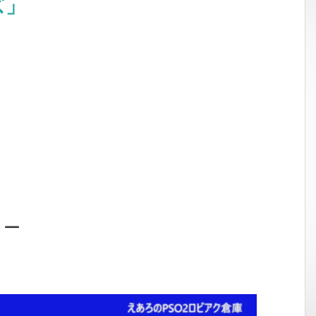
ズ」
ョー