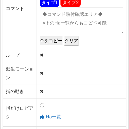
タイプ1
タイプ2
コマンド
↑をコピー
ループ
✖
派生モーショ
✖
ン
指の動き
✖
〇
指だけロビア
ク
Ha一覧