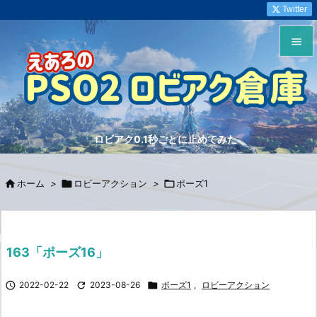
Twitter


メニュ

サイド
ロビアク0.1秒ごとに止めてみた

前へ


ホーム
>

ロビーアクション
>

ポーズ1
次へ

検索
163「ポーズ16」

2022-02-22

2023-08-26

ポーズ1
,
ロビーアクション