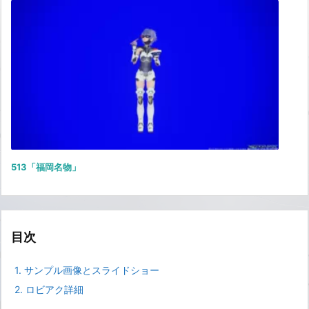
513「福岡名物」
目次
1.
サンプル画像とスライドショー
2.
ロビアク詳細