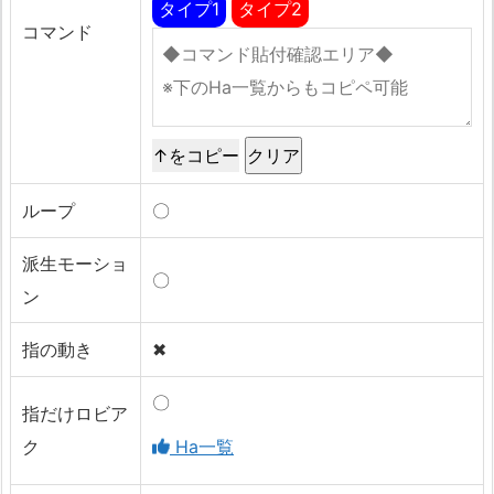
タイプ1
タイプ2
コマンド
↑をコピー
ループ
〇
派生モーショ
〇
ン
指の動き
✖
〇
指だけロビア
ク
Ha一覧