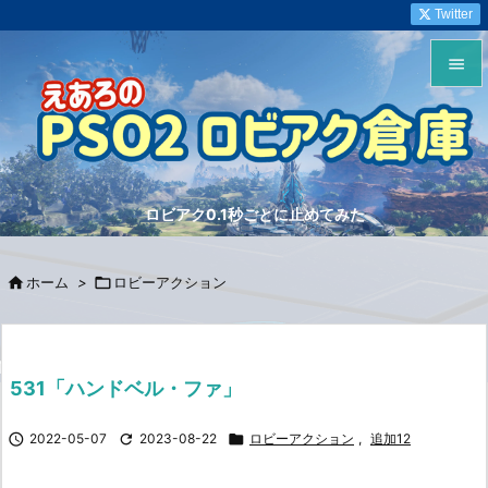
Twitter


メニュ

サイド
ロビアク0.1秒ごとに止めてみた

前へ


ホーム
>

ロビーアクション
次へ

検索
531「ハンドベル・ファ」

2022-05-07

2023-08-22

ロビーアクション
,
追加12