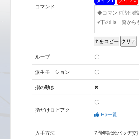
コマンド
↑をコピー
ループ
〇
派生モーション
〇
指の動き
✖
〇
指だけロビアク
Ha一覧
入手方法
7周年記念バッヂ交