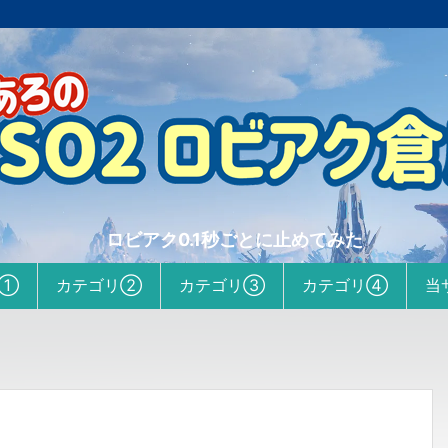
ロビアク0.1秒ごとに止めてみた
リ①
カテゴリ②
カテゴリ③
カテゴリ④
当