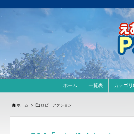
ホーム
一覧表
カテゴ

ホーム
>

ロビーアクション