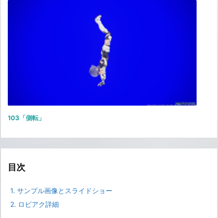
103「側転」
目次
1.
サンプル画像とスライドショー
2.
ロビアク詳細