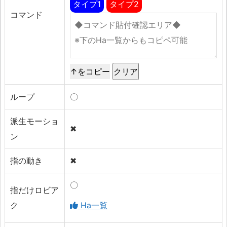
タイプ1
タイプ2
コマンド
↑をコピー
ループ
〇
派生モーショ
✖
ン
指の動き
✖
〇
指だけロビア
ク
Ha一覧