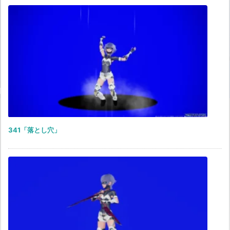
341「落とし穴」