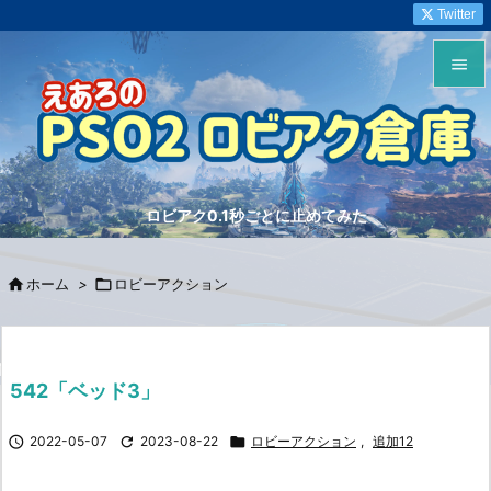
Twitter


メニュ

サイド
ロビアク0.1秒ごとに止めてみた

前へ


ホーム
>

ロビーアクション
次へ

検索
542「ベッド3」

2022-05-07

2023-08-22

ロビーアクション
,
追加12