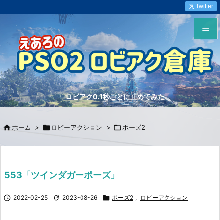
Twitter


メニュ

サイド
ロビアク0.1秒ごとに止めてみた

前へ


ホーム
>

ロビーアクション
>

ポーズ2
次へ

検索
553「ツインダガーポーズ」

2022-02-25

2023-08-26

ポーズ2
,
ロビーアクション