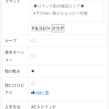
コマンド
↑をコピー
ループ
〇
派生モーシ
〇
ョン
指の動き
✖
〇
指だけロビ
アク
Ha一覧
入手方法
ACスクラッチ