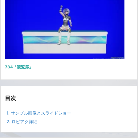
734「観覧席」
目次
1.
サンプル画像とスライドショー
2.
ロビアク詳細