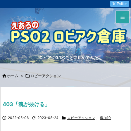
Twitter


メニュ

サイド
ロビアク0.1秒ごとに止めてみた

前へ


ホーム
>

ロビーアクション
次へ

検索
403「魂が抜ける」

2022-05-06

2023-08-24

ロビーアクション
,
追加10