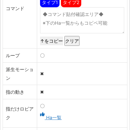
タイプ1
タイプ2
コマンド
↑をコピー
ループ
〇
派生モーショ
✖
ン
指の動き
✖
〇
指だけロビア
ク
Ha一覧