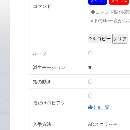
コマンド
↑をコピー
ループ
〇
派生モーション
✖
指の動き
〇
〇
指だけロビアク
Ha一覧
入手方法
ACスクラッチ