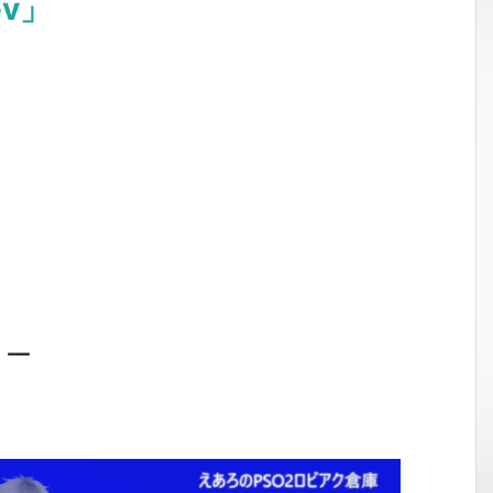
v」
ョー