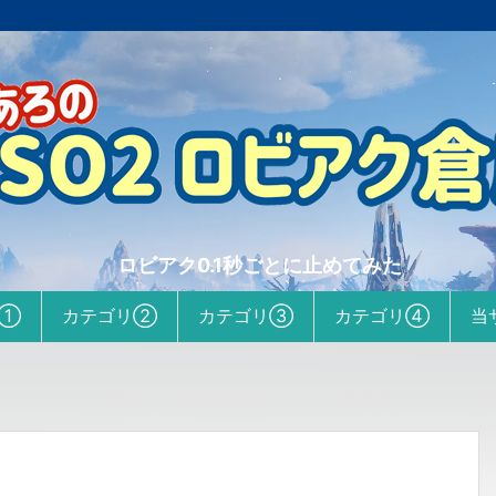
ロビアク0.1秒ごとに止めてみた
リ①
カテゴリ②
カテゴリ③
カテゴリ④
当