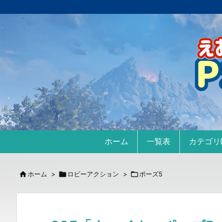
ホーム
一覧表
カテゴ

ホーム
>

ロビーアクション
>

ポーズ5