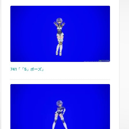
741「「5」ポーズ」