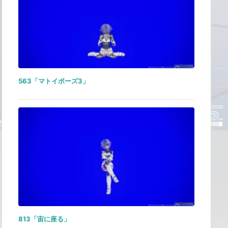
563「マトイポーズ3」
813「宙に座る」