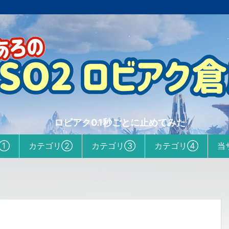
ロビアク0.1秒ごとに止めてみた
リ①
カテゴリ②
カテゴリ③
カテゴリ④
当