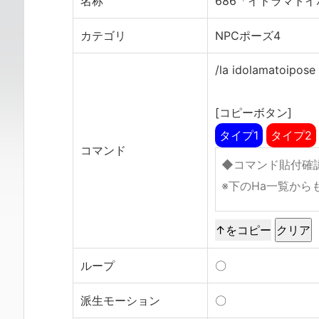
名称
686「イドラマト
カテゴリ
NPCポーズ4
/la idolamatoipose
[コピーボタン]
タイプ1
タイプ2
コマンド
↑をコピー
ループ
〇
派生モーション
〇