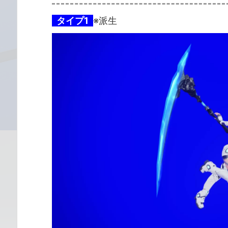
タイプ1
※派生