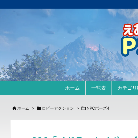
ホーム
一覧表
カテゴ

ホーム
>

ロビーアクション
>

NPCポーズ4