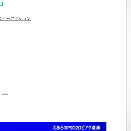
」
ロビーアクション
ョー