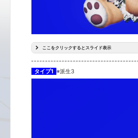
ここをクリックするとスライド表示
タイプ1
※派生3