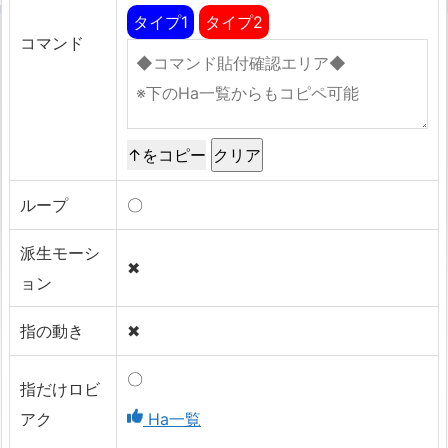
タイプ1
タイプ2
コマンド
↑をコピー
ループ
〇
派生モーシ
✖
ョン
指の動き
✖
〇
指だけロビ
アク
Ha一覧