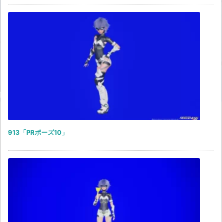
913「PRポーズ10」