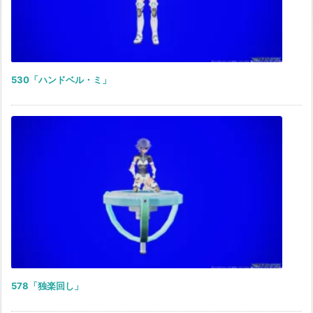
530「ハンドベル・ミ」
578「独楽回し」