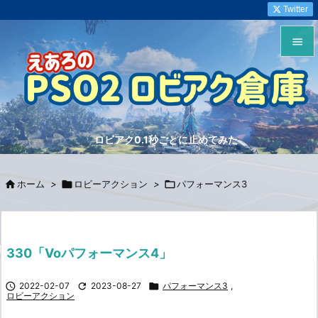
Twitter


メニュ

サイド
ロビアク0.1秒ごとに止めてみた

前へ


ホーム
>

ロビーアクション
>

パフォーマンス3
次へ

検索
330「Voパフォーマンス4」

2022-02-07

2023-08-27

パフォーマンス3
,
ロビーアクション