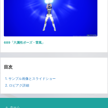
689「六属性ポーズ・雷風」
目次
1.
サンプル画像とスライドショー
2.
ロビアク詳細
ホーム