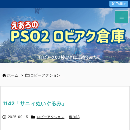
Twitter


メニュ

サイド
ロビアク0.1秒ごとに止めてみた

前へ


ホーム
>

ロビーアクション
次へ

検索
1142「サニィぬいぐるみ」

2025-09-15

ロビーアクション
,
追加18