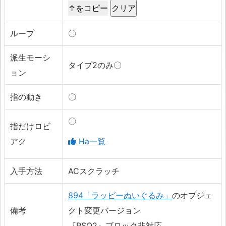
↑をコピー
ループ
〇
派生モーシ
タイプ2のみ〇
ョン
指の動き
〇
〇
指だけロビ
アク
Ha一覧
入手方法
ACスクラッチ
894「ラッピーぬいぐるみ」
のオブジェ
備考
クト変更バージョン
『PSO2』ブロック非対応