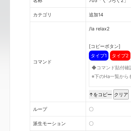
名称
705「くつろぐ2」
カテゴリ
追加14
/la relax2
[コピーボタン]
タイプ1
タイプ2
コマンド
↑をコピー
ループ
〇
派生モーション
〇