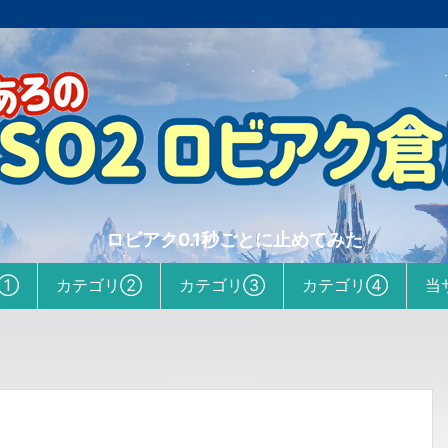
ロビアク0.1秒ごとに止めてみた
リ①
カテゴリ②
カテゴリ③
カテゴリ④
当