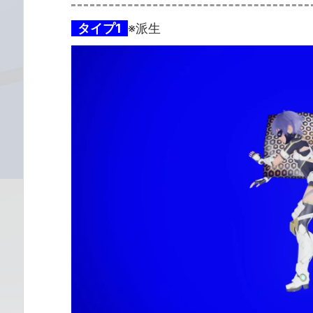
タイプ1
※派生