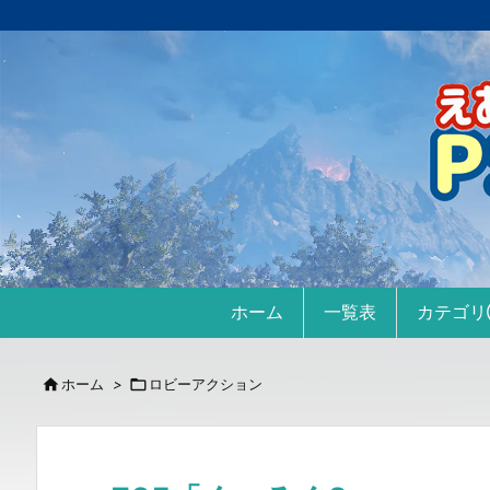
ホーム
一覧表
カテゴ

ホーム
>

ロビーアクション