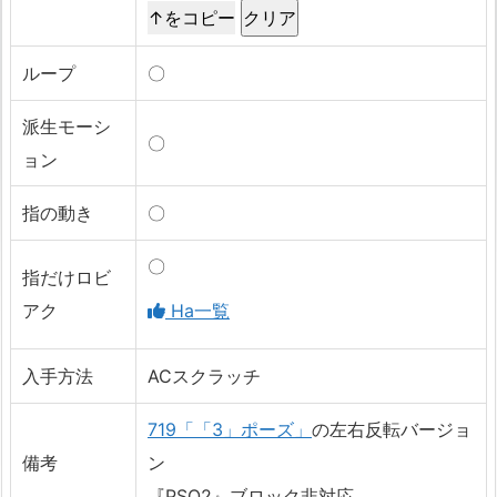
↑をコピー
ループ
〇
派生モーシ
〇
ョン
指の動き
〇
〇
指だけロビ
アク
Ha一覧
入手方法
ACスクラッチ
719「「3」ポーズ」
の左右反転バージョ
備考
ン
『PSO2』ブロック非対応