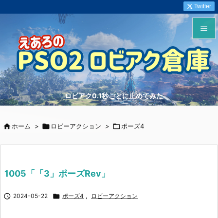
Twitter


メニュ

サイド
ロビアク0.1秒ごとに止めてみた

前へ


ホーム
>

ロビーアクション
>

ポーズ4
次へ

検索
1005「「3」ポーズRev」

2024-05-22

ポーズ4
,
ロビーアクション