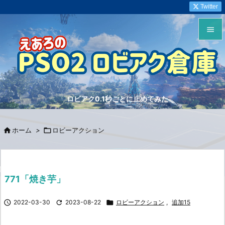
Twitter


メニュ

サイド
ロビアク0.1秒ごとに止めてみた

前へ


ホーム
>

ロビーアクション
次へ

検索
771「焼き芋」

2022-03-30

2023-08-22

ロビーアクション
,
追加15