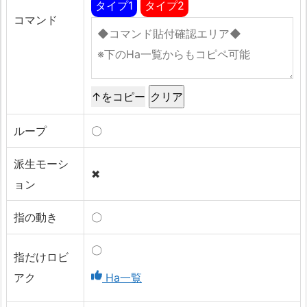
タイプ1
タイプ2
コマンド
↑をコピー
ループ
〇
派生モーシ
✖
ョン
指の動き
〇
〇
指だけロビ
アク
Ha一覧