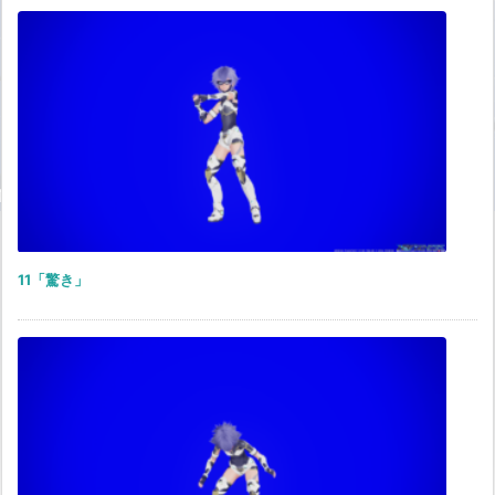
11「驚き」