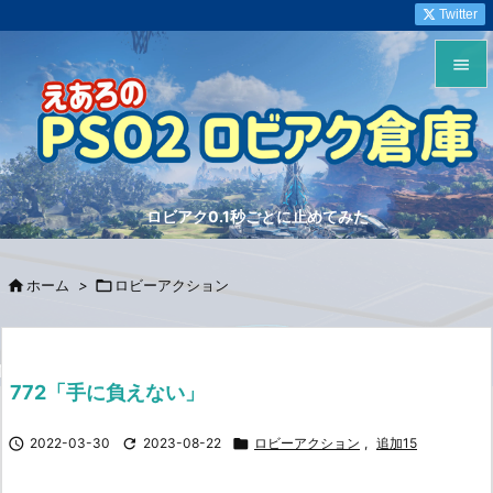
Twitter


メニュ

サイド
ロビアク0.1秒ごとに止めてみた

前へ


ホーム
>

ロビーアクション
次へ

検索
772「手に負えない」

2022-03-30

2023-08-22

ロビーアクション
,
追加15