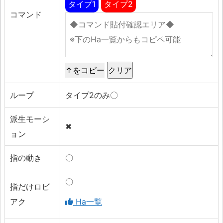
タイプ1
タイプ2
コマンド
↑をコピー
ループ
タイプ2のみ〇
派生モーシ
✖
ョン
指の動き
〇
〇
指だけロビ
アク
Ha一覧