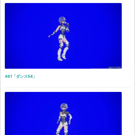
461「ダンス54」