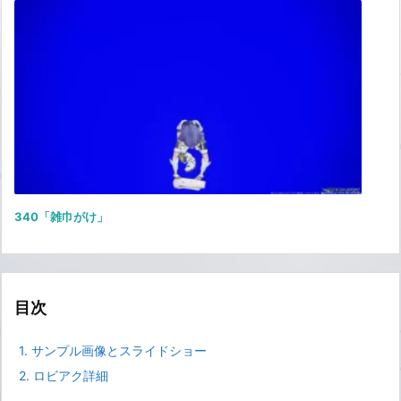
340「雑巾がけ」
目次
1.
サンプル画像とスライドショー
2.
ロビアク詳細