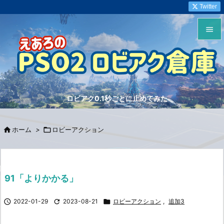
Twitter


メニュ

サイド
ロビアク0.1秒ごとに止めてみた

前へ


ホーム
>

ロビーアクション
次へ

検索
91「よりかかる」

2022-01-29

2023-08-21

ロビーアクション
,
追加3