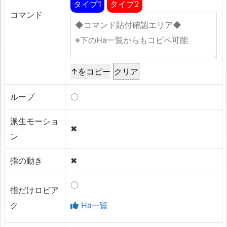
タイプ1
タイプ2
コマンド
↑をコピー
ループ
〇
派生モーショ
✖
ン
指の動き
✖
〇
指だけロビア
ク
Ha一覧