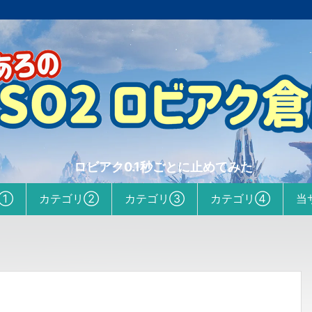
ロビアク0.1秒ごとに止めてみた
リ①
カテゴリ②
カテゴリ③
カテゴリ④
当