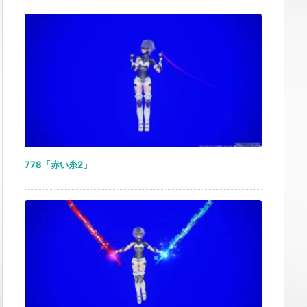
778「赤い糸2」