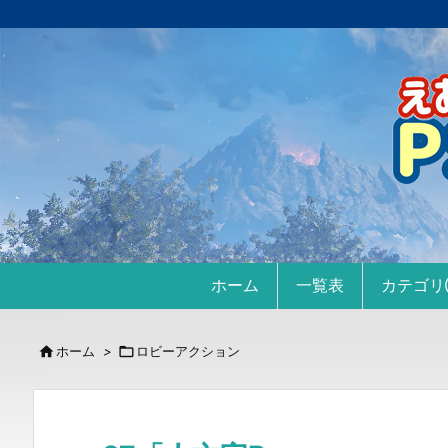
ホーム
一覧表
カテゴ

ホーム
>

ロビーアクション