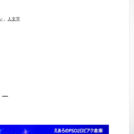
ン
,
人文字
ョー