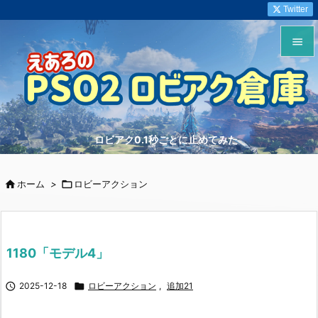
Twitter


メニュ

サイド
ロビアク0.1秒ごとに止めてみた

前へ


ホーム
>

ロビーアクション
次へ

検索
1180「モデル4」

2025-12-18

ロビーアクション
,
追加21