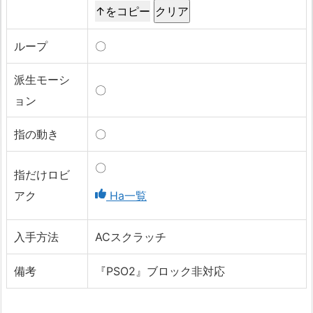
↑をコピー
ループ
〇
派生モーシ
〇
ョン
指の動き
〇
〇
指だけロビ
アク
Ha一覧
入手方法
ACスクラッチ
備考
『PSO2』ブロック非対応