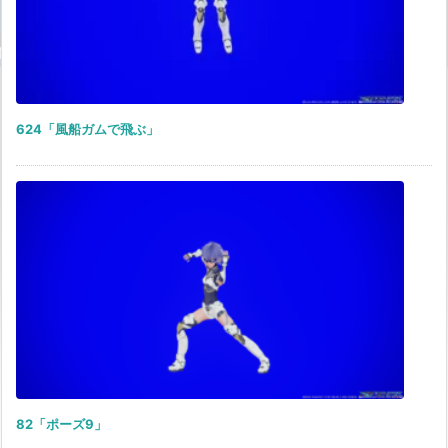
624「風船ガムで飛ぶ」
82「ポーズ9」