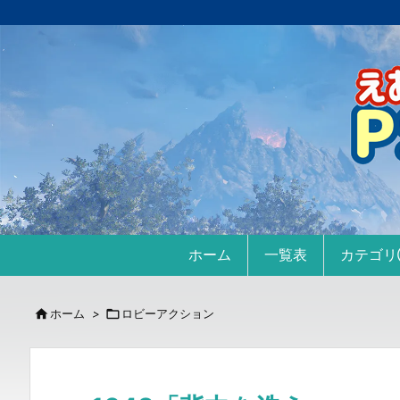
ホーム
一覧表
カテゴ

ホーム
>

ロビーアクション