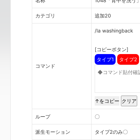
名称
1048「背中を洗う
カテゴリ
追加20
/la washingback
[コピーボタン]
タイプ1
タイプ2
コマンド
↑をコピー
ループ
〇
派生モーション
タイプ2のみ〇