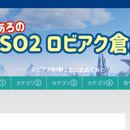
ロビアク0.1秒ごとに止めてみた
リ①
カテゴリ②
カテゴリ③
カテゴリ④
当