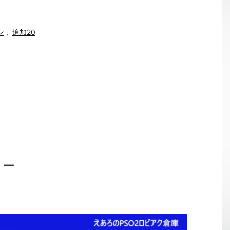
ン
,
追加20
ョー