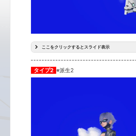
ここをクリックするとスライド表示
タイプ2
※派生2