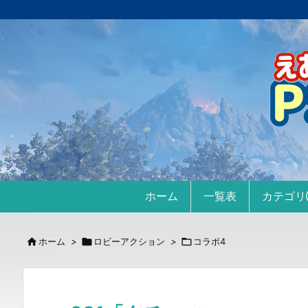
ホーム
一覧表
カテゴ

ホーム
>

ロビーアクション
>

コラボ4