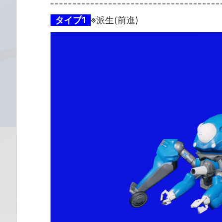
タイプ1
※派生(前進)