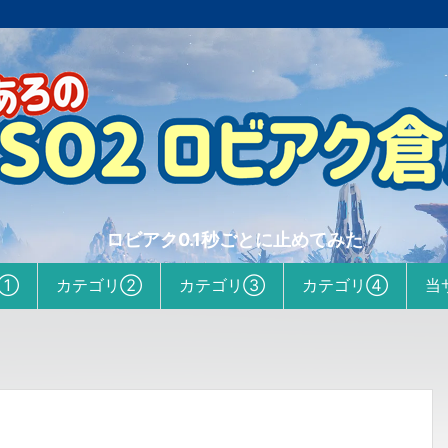
ロビアク0.1秒ごとに止めてみた
リ①
カテゴリ②
カテゴリ③
カテゴリ④
当