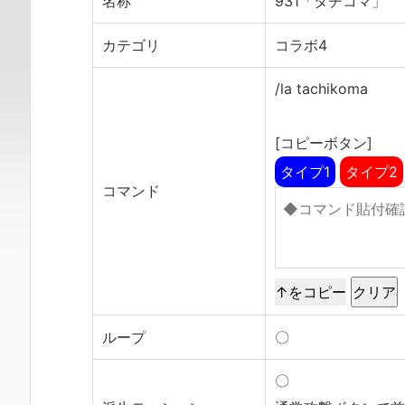
名称
931「タチコマ」
カテゴリ
コラボ4
/la tachikoma
[コピーボタン]
タイプ1
タイプ2
コマンド
↑をコピー
ループ
〇
〇