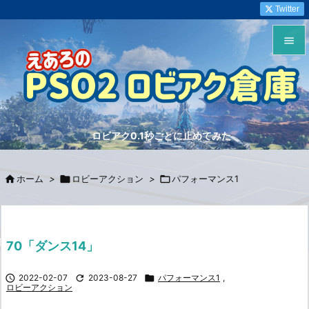
Twitter


メニュ

サイド
ロビアク0.1秒ごとに止めてみた

前へ


ホーム
>

ロビーアクション
>

パフォーマンス1
次へ

検索
70「ダンス14」

2022-02-07

2023-08-27

パフォーマンス1
,
ロビーアクション