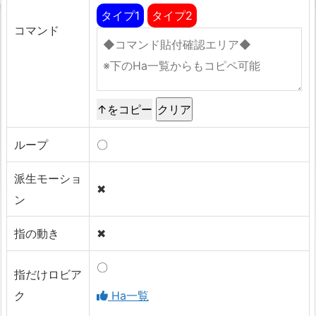
タイプ1
タイプ2
コマンド
↑をコピー
ループ
〇
派生モーショ
✖
ン
指の動き
✖
〇
指だけロビア
ク
Ha一覧