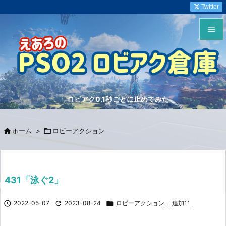
Twitter


メニュ

サイド
ロビアク0.1秒ごとに止めてみた

前へ


ホーム
>

ロビーアクション
次へ

検索
431「泳ぐ2」

2022-05-07

2023-08-24

ロビーアクション
,
追加11