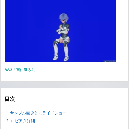
883「宙に座る2」
目次
1.
サンプル画像とスライドショー
2.
ロビアク詳細