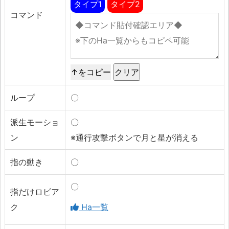
タイプ1
タイプ2
コマンド
↑をコピー
ループ
〇
派生モーショ
〇
ン
※通行攻撃ボタンで月と星が消える
指の動き
〇
〇
指だけロビア
ク
Ha一覧