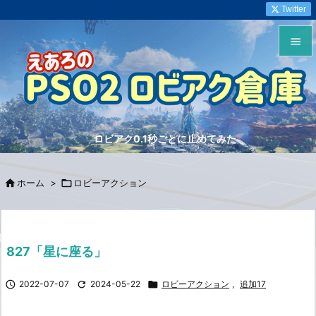
Twitter


メニュ

サイド
ロビアク0.1秒ごとに止めてみた

前へ


ホーム
>

ロビーアクション
次へ

検索
827「星に座る」

2022-07-07

2024-05-22

ロビーアクション
,
追加17