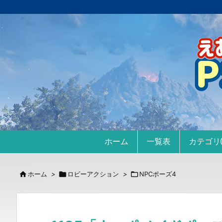
ホーム
一覧表
カテゴ

ホーム
>

ロビーアクション
>

NPCポーズ4