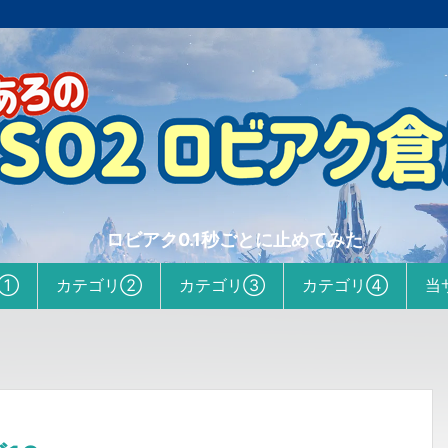
ロビアク0.1秒ごとに止めてみた
リ①
カテゴリ②
カテゴリ③
カテゴリ④
当