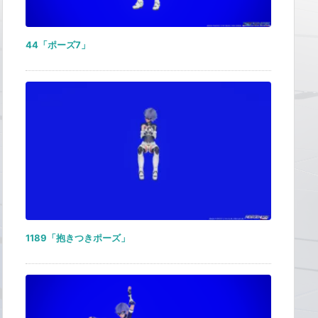
44「ポーズ7」
1189「抱きつきポーズ」