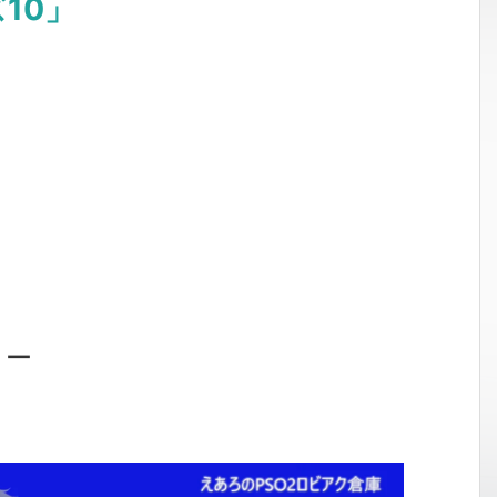
10」
ョー