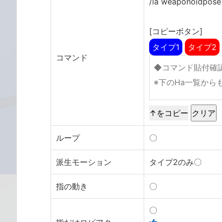
/la weaponoidpose
[コピーボタン]
タイプ1
タイプ2
コマンド
↑をコピー
ループ
〇
派生モーション
タイプ2のみ〇
指の動き
〇
〇