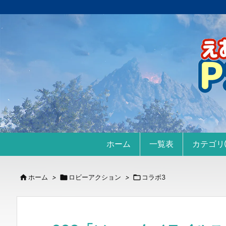
ホーム
一覧表
カテゴ

ホーム
>

ロビーアクション
>

コラボ3