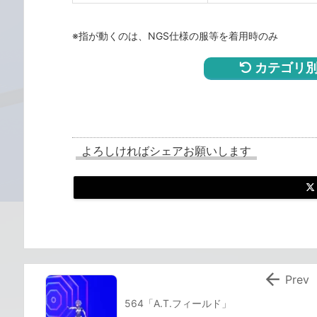
※指が動くのは、NGS仕様の服等を着用時のみ
カテゴリ別
よろしければシェアお願いします

Prev
564「A.T.フィールド」