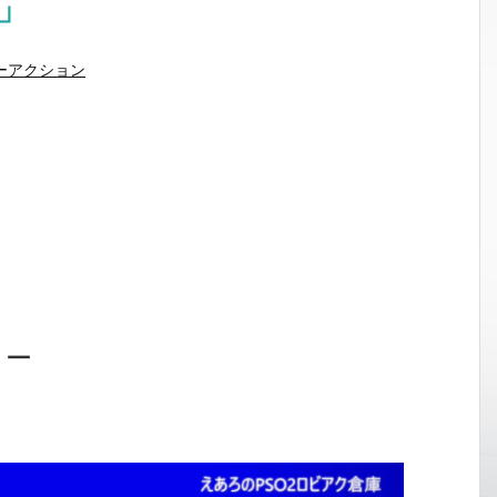
」
ーアクション
ョー