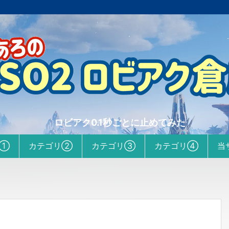
ロビアク0.1秒ごとに止めてみた
リ①
カテゴリ②
カテゴリ③
カテゴリ④
当