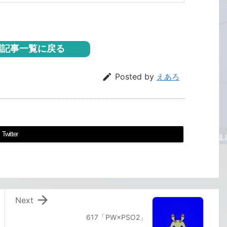
記事一覧に戻る

Posted by
えあろ
Twitter

Next
617「PW×PSO2」