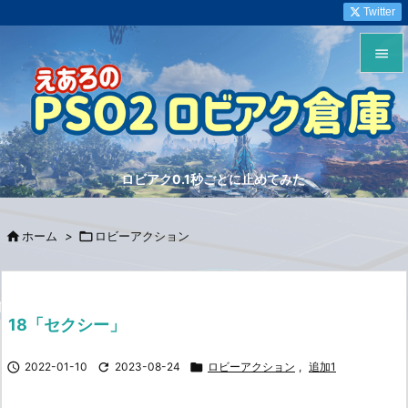
Twitter


メニュ

サイド
ロビアク0.1秒ごとに止めてみた

前へ


ホーム
>

ロビーアクション
次へ

検索
18「セクシー」

2022-01-10

2023-08-24

ロビーアクション
,
追加1