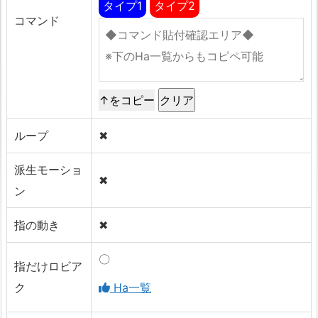
タイプ1
タイプ2
コマンド
↑をコピー
ループ
✖
派生モーショ
✖
ン
指の動き
✖
〇
指だけロビア
ク
Ha一覧