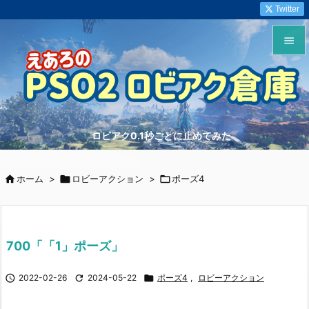
Twitter


メニュ

サイド
ロビアク0.1秒ごとに止めてみた

前へ


ホーム
>

ロビーアクション
>

ポーズ4
次へ

検索
700「「1」ポーズ」

2022-02-26

2024-05-22

ポーズ4
,
ロビーアクション