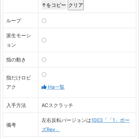
↑をコピー
ループ
〇
派生モーシ
〇
ョン
指の動き
〇
〇
指だけロビ
アク
Ha一覧
入手方法
ACスクラッチ
左右反転バージョンは
1003「「1」ポー
備考
ズRev」