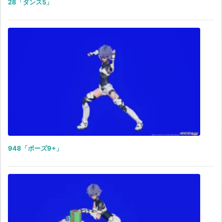
28「ダンス5」
948「ポーズ9+」