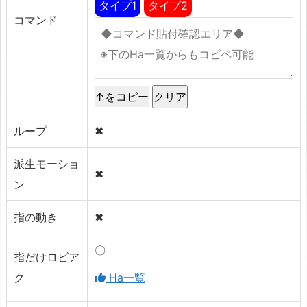
タイプ1
タイプ2
コマンド
↑をコピー
ループ
✖
派生モーショ
✖
ン
指の動き
✖
〇
指だけロビア
ク
Ha一覧