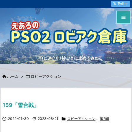
Twitter


メニュ

サイド
ロビアク0.1秒ごとに止めてみた

前へ


ホーム
>

ロビーアクション
次へ

検索
159「雪合戦」

2022-01-30

2023-08-21

ロビーアクション
,
追加5