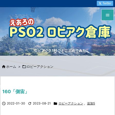
Twitter


メニュ

サイド
ロビアク0.1秒ごとに止めてみた

前へ


ホーム
>

ロビーアクション
次へ

検索
160「側宙」

2022-01-30

2023-08-21

ロビーアクション
,
追加5