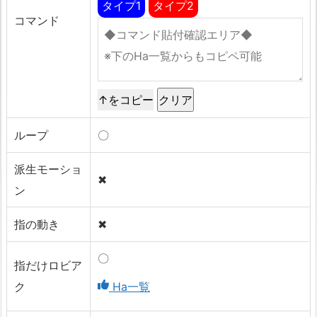
タイプ1
タイプ2
コマンド
↑をコピー
ループ
〇
派生モーショ
✖
ン
指の動き
✖
〇
指だけロビア
ク
Ha一覧