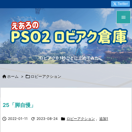
Twitter


メニュ

サイド
ロビアク0.1秒ごとに止めてみた

前へ


ホーム
>

ロビーアクション
次へ

検索
25「脚自慢」

2022-01-11

2023-08-24

ロビーアクション
,
追加1