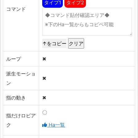
タイプ1
タイプ2
コマンド
↑をコピー
ループ
✖
派生モーショ
✖
ン
指の動き
✖
〇
指だけロビア
ク
Ha一覧