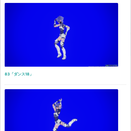
83「ダンス18」