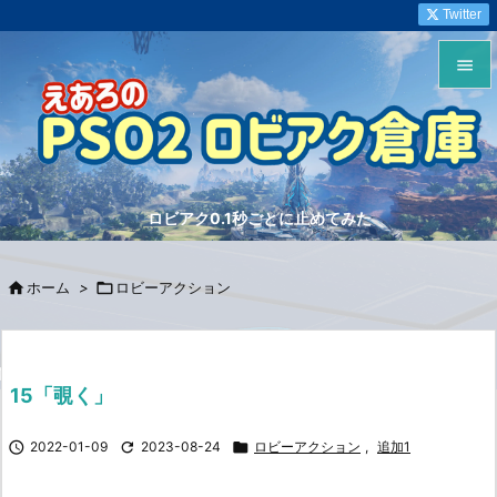
Twitter


メニュ

サイド
ロビアク0.1秒ごとに止めてみた

前へ


ホーム
>

ロビーアクション
次へ

検索
15「覗く」

2022-01-09

2023-08-24

ロビーアクション
,
追加1