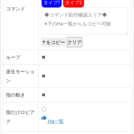
タイプ1
タイプ2
コマンド
↑をコピー
ループ
✖
派生モーショ
✖
ン
指の動き
✖
〇
指だけロビア
ク
Ha一覧